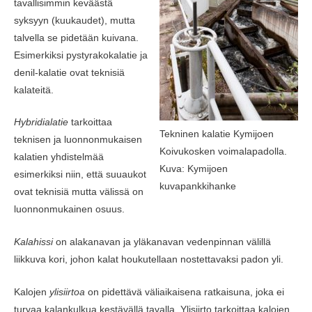
tavallisimmin keväästä
syksyyn (kuukaudet), mutta
talvella se pidetään kuivana.
Esimerkiksi pystyrakokalatie ja
denil-kalatie ovat teknisiä
kalateitä.
Hybridialatie
tarkoittaa
Tekninen kalatie Kymijoen
teknisen ja luonnonmukaisen
Koivukosken voimalapadolla.
kalatien yhdistelmää
Kuva: Kymijoen
esimerkiksi niin, että suuaukot
kuvapankkihanke
ovat teknisiä mutta välissä on
luonnonmukainen osuus.
Kalahissi
on alakanavan ja yläkanavan vedenpinnan välillä
liikkuva kori, johon kalat houkutellaan nostettavaksi padon yli.
Kalojen
ylisiirtoa
on pidettävä väliaikaisena ratkaisuna, joka ei
turvaa kalankulkua kestävällä tavalla. Ylisiirto tarkoittaa kalojen