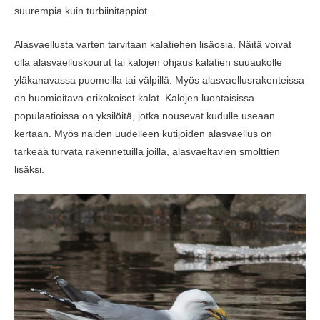
suurempia kuin turbiinitappiot.
Alasvaellusta varten tarvitaan kalatiehen lisäosia. Näitä voivat
olla alasvaelluskourut tai kalojen ohjaus kalatien suuaukolle
yläkanavassa puomeilla tai välpillä. Myös alasvaellusrakenteissa
on huomioitava erikokoiset kalat. Kalojen luontaisissa
populaatioissa on yksilöitä, jotka nousevat kudulle useaan
kertaan. Myös näiden uudelleen kutijoiden alasvaellus on
tärkeää turvata rakennetuilla joilla, alasvaeltavien smolttien
lisäksi.