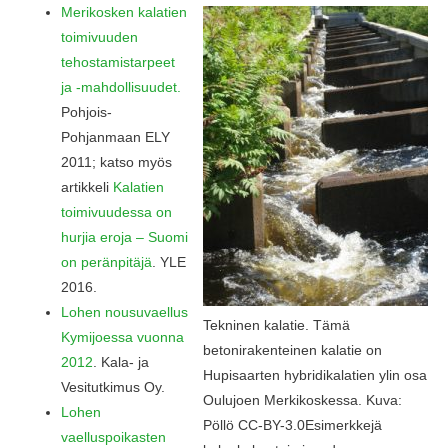
Merikosken kalatien
toimivuuden
tehostamistarpeet
ja -mahdollisuudet.
Pohjois-
Pohjanmaan ELY
2011; katso myös
artikkeli
Kalatien
toimivuudessa on
hurjia eroja – Suomi
on peränpitäjä
. YLE
2016.
Lohen nousuvaellus
Tekninen kalatie. Tämä
Kymijoessa vuonna
betonirakenteinen kalatie on
2012
. Kala- ja
Hupisaarten hybridikalatien ylin osa
Vesitutkimus Oy.
Oulujoen Merkikoskessa. Kuva:
Lohen
Pöllö CC-BY-3.0Esimerkkejä
vaelluspoikasten