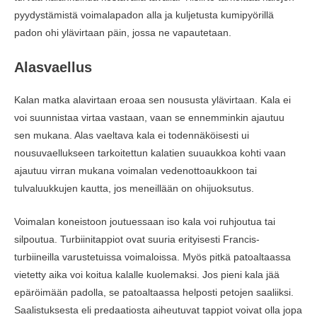
pyydystämistä voimalapadon alla ja kuljetusta kumipyörillä
padon ohi ylävirtaan päin, jossa ne vapautetaan.
Alasvaellus
Kalan matka alavirtaan eroaa sen noususta ylävirtaan. Kala ei
voi suunnistaa virtaa vastaan, vaan se ennemminkin ajautuu
sen mukana. Alas vaeltava kala ei todennäköisesti ui
nousuvaellukseen tarkoitettun kalatien suuaukkoa kohti vaan
ajautuu virran mukana voimalan vedenottoaukkoon tai
tulvaluukkujen kautta, jos meneillään on ohijuoksutus.
Voimalan koneistoon joutuessaan iso kala voi ruhjoutua tai
silpoutua. Turbiinitappiot ovat suuria erityisesti Francis-
turbiineilla varustetuissa voimaloissa. Myös pitkä patoaltaassa
vietetty aika voi koitua kalalle kuolemaksi. Jos pieni kala jää
epäröimään padolla, se patoaltaassa helposti petojen saaliiksi.
Saalistuksesta eli predaatiosta aiheutuvat tappiot voivat olla jopa