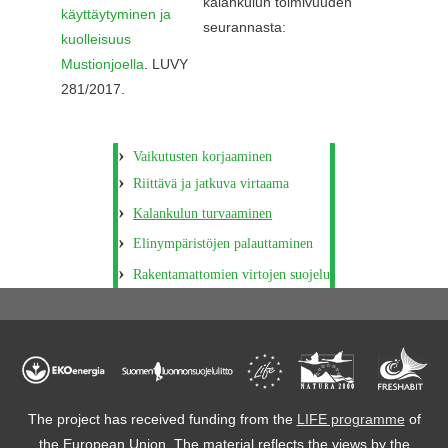
kalankulun toimivuuden
käyttäytyminen ja
seurannasta:
kuolleisuus
Mustionjoella
. LUVY
281/2017.
Vaikutusten korjaaminen
Riittävä ja jatkuva virtaama
Kalankulun turvaaminen
Elinympäristöjen palauttaminen
Rakentamattomien virtojen suojelu
The project has received funding from the
LIFE programme
of
the European Union. The material reflects the views by the