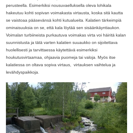
perusteella. Esimerkiksi nousuvaelluksella oleva lohikala
hakeutuu kohti sopivan voimakasta virtausta, koska sitä kautta
se vaistoaa pääsevänsä kohti kutualueita. Kalatien tärkeimpiä
ominaisuuksia on se, että kala löytää sen sisäänkäyntiaukon.
Voimalan turbiineista purkautuva voimakas virta voi häiritä kalan
suunnistusta ja tätä varten kalatien suuaukko on sijoitettava
huolellisesti ja tarvittaessa käytettävä esimerkiksi
houkutusvirtaamaa, ohjaavia puomeja tai valoja. Myös itse
kalatiessa on oltava sopiva virtaus, virtauksen vaihtelua ja
levähdyspaikkoja.