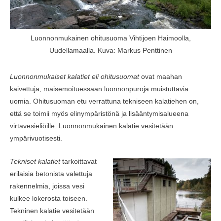
Luonnonmukainen ohitusuoma Vihtijoen Haimoolla,
Uudellamaalla. Kuva: Markus Penttinen
Luonnonmukaiset kalatiet eli ohitusuomat
ovat maahan
kaivettuja, maisemoituessaan luonnonpuroja muistuttavia
uomia. Ohitusuoman etu verrattuna tekniseen kalatiehen on,
että se toimii myös elinympäristönä ja lisääntymisalueena
virtavesieliöille. Luonnonmukainen kalatie vesitetään
ympärivuotisesti.
Tekniset kalatiet
tarkoittavat
erilaisia betonista valettuja
rakennelmia, joissa vesi
kulkee lokerosta toiseen.
Tekninen kalatie vesitetään