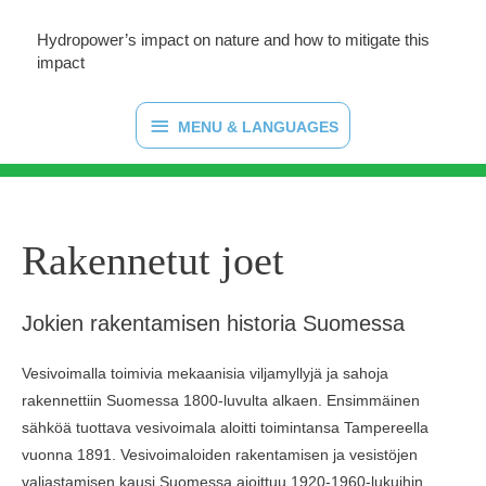
Hydropower’s impact on nature and how to mitigate this
impact
MENU
MENU & LANGUAGES
&
LANGUAGES
Rakennetut joet
Jokien rakentamisen historia Suomessa
Vesivoimalla toimivia mekaanisia viljamyllyjä ja sahoja
rakennettiin Suomessa 1800-luvulta alkaen. Ensimmäinen
sähköä tuottava vesivoimala aloitti toimintansa Tampereella
vuonna 1891. Vesivoimaloiden rakentamisen ja vesistöjen
valjastamisen kausi Suomessa ajoittuu 1920-1960-lukuihin.