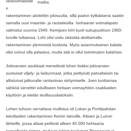
vesivoimaloide
matka.
n
rakentaminen aloitettiin jokisuulta, sillä padon kylkiäisenä saatiin
samalla uusi maantie- ja rautatiesilta. Isohaaran voimalapato
valmistui vuonna 1949. Kemijoen lohi kuoli sukupuuttoon 1960-
luvulle tultaessa. Lohi olisi voitu säästää aloittamalla
rakentaminen ylemmistä koskista. Myös asianmukainen kalatie
olisi voinut olla pelastus, mutta sitä ei ollut toimimaton kalahissi.
Jokivarsien asukkaat menettivät lohen lisäksi jokivarsien
suotuisat viljely- ja laidunmaat, jotka peittyivät patoaltaisiin tai
altistuivat jatkuvalle rantaviivan siirtymiselle. Joen tuottamaa
sähköä siirrettiin edulliseen hintaan voimayhtiön osakkaiden
käyttöön ja etelän teollisuuslaitoksiin.
Lohen tuhoon verrattava mullistus oli Lokan ja Porttipahdan
tekoltaiden rakentaminen Kemin latvoille, Kitisen ja Luiron
lähteille, jossa altaat peittivät alleen 40 000 hehtaaria
suovaltaista taigaa, mukaan lukien kuuluisan Posoaavan ja