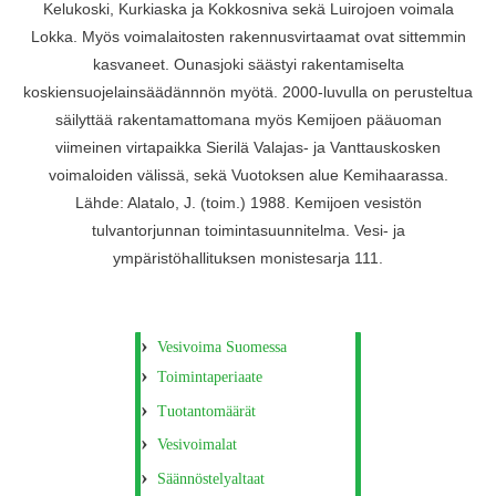
Kelukoski, Kurkiaska ja Kokkosniva sekä Luirojoen voimala
Lokka. Myös voimalaitosten rakennusvirtaamat ovat sittemmin
kasvaneet. Ounasjoki säästyi rakentamiselta
koskiensuojelainsäädännnön myötä. 2000-luvulla on perusteltua
säilyttää rakentamattomana myös Kemijoen pääuoman
viimeinen virtapaikka Sierilä Valajas- ja Vanttauskosken
voimaloiden välissä, sekä Vuotoksen alue Kemihaarassa.
Lähde: Alatalo, J. (toim.) 1988. Kemijoen vesistön
tulvantorjunnan toimintasuunnitelma. Vesi- ja
ympäristöhallituksen monistesarja 111.
Vesivoima Suomessa
Toimintaperiaate
Tuotantomäärät
Vesivoimalat
Säännöstelyaltaat