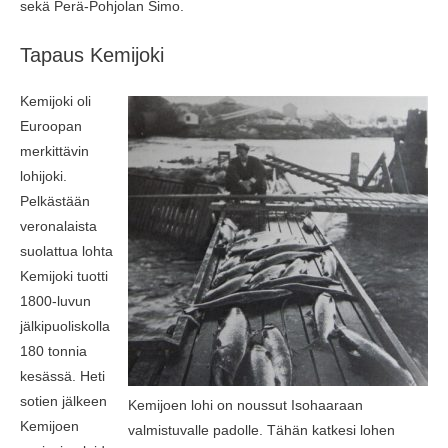
sekä Perä-Pohjolan Simo.
Tapaus Kemijoki
Kemijoki oli
Euroopan
merkittävin
lohijoki.
Pelkästään
veronalaista
suolattua lohta
Kemijoki tuotti
1800-luvun
jälkipuoliskolla
180 tonnia
kesässä. Heti
sotien jälkeen
Kemijoen lohi on noussut Isohaaraan
Kemijoen
valmistuvalle padolle. Tähän katkesi lohen