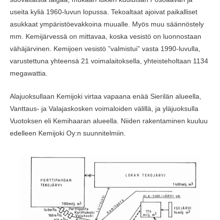
useita kyliä 1960-luvun lopussa. Tekoaltaat ajoivat paikalliset
asukkaat ympäristöevakkoina muualle. Myös muu säännöstely
mm. Kemijärvessä on mittavaa, koska vesistö on luonnostaan
vähäjärvinen. Kemijoen vesistö ”valmistui” vasta 1990-luvulla,
varustettuna yhteensä 21 voimalaitoksella, yhteisteholtaan 1134
megawattia.
Alajuoksullaan Kemijoki virtaa vapaana enää Sierilän alueella,
Vanttaus- ja Valajaskosken voimaloiden välillä, ja yläjuoksulla
Vuotoksen eli Kemihaaran alueella. Niiden rakentaminen kuuluu
edelleen Kemijoki Oy:n suunnitelmiin.