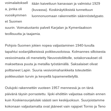
voimalaitoksell
itään kaivettuun kanavaan ja valmistui 1929
a, jonka oli
(kuvassa). Koskinäytöksistä tunnettuun
vuosikymmen
luonnonuomaan rakennettiin säännöstelypato.
et Suomen
suurin. Voimatuotanto palveli Karjalan ja Kymenlaakson
teollisuutta ja taajamia.
Pohjois-Suomen jokien nopea valjastaminen 1940-luvulla
tapahtui sodanjälkeisissä poikkeusoloissa. Kolmannes silloisesta
vesivoimasta oli menetetty Neuvostoliittolle, sotakorvaukset oli
maksettava puuta ja metallia työstämällä. Saksalaiset olivat
polttaneet Lapin. Suuria vesivoimahankkeita toteutettiin
poikkeuslain turvin ja kevyellä lupamenettelyllä.
Oulujoki rakennettiin vuoteen 1957 mennessä ja on tänä
päivänä täysin porrastettu. Iijoki ehdittiin valjastaa osittain ennen
kuin Koskiensuojelulaki säästi sen keskijuoksun. Suurjoistamme
kokonaan valjastamatta ovat jääneet vain rajajoet Tornio ja Teno