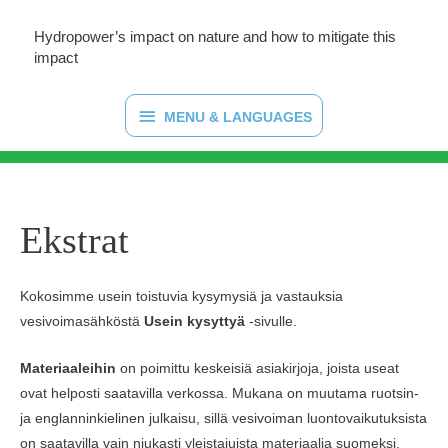
Hydropower’s impact on nature and how to mitigate this
impact
MENU
MENU & LANGUAGES
&
LANGUAGES
Ekstrat
Kokosimme usein toistuvia kysymysiä ja vastauksia
vesivoimasähköstä
Usein kysyttyä
-sivulle.
Materiaaleihin
on poimittu keskeisiä asiakirjoja, joista useat
ovat helposti saatavilla verkossa. Mukana on muutama ruotsin-
ja englanninkielinen julkaisu, sillä vesivoiman luontovaikutuksista
on saatavilla vain niukasti yleistajuista materiaalia suomeksi.