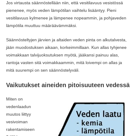
Jos virtausta säännöstellään niin, että vesitilavuus vesistössä
pienenee, myös veden lämpötilan vaihtelu lisääntyy. Pieni
vesitilavuus kylmenee ja lämpenee nopeammin, ja pohjaveden
lämpötila muuttuu määräävämmäksi.
Säännösteltyjen järvien ja altaiden veden pinta on alkutalvesta,
jään muodostuksen aikaan, korkeimmillaan. Kun allas tyhjenee
voimakkaan talvijuoksutuksen myötä, jääkansi painuu alas,
rantoja vasten sitä voimakkaammin, mitä loivempi on allas ja
mitä suurempi on sen säännöstelyväli.
Vaikutukset aineiden pitoisuuteen vedessä
Miten on
vedenlaadun
muutos liittyy
vesivoiman
rakentamiseen