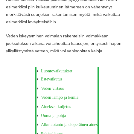
esimerkiksi piin kulkeutuminen Itämereen on vähentynyt
merkittävästi suurjokien rakentamisen myötä, mikä vaikuttaa
esimerkiksi leväyhteisöihin.
Veden iskeytyminen voimalan rakenteisiin voimakkaan
juoksutuksen aikana voi aiheuttaa kaasujen, erityisesti hapen
ylikyllästymistä veteen, mikä voi vahingoittaa kaloja.
Luontovaikutukset
Estevaikutus
Veden virtaus
Veden lämpö ja kemia
Aineksen kuljetus
Uoma ja pohja
Alkutuotanto ja eloperäinen aines
Pohjaeläimet