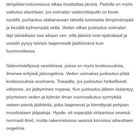
lämpökerrostuneisuus alkaa muistuttaa järveä. Padolla on myös
vaikutus alavirtaan: jos voimalan vedenottoputki on kovin
syvällä, purkautuu alakanavaan talvella luontaista lämpimämpää
ja kesällä kylmempää vettä. Veden vilkas juoksutus voimalan
läpi talviaikaan saa aikaan sen, että jääolot ovat epävakaat ja
vesistö pysyy talvisin laajemmalti jäättömänä kuin
luonnontilassa.
Säännöstellyissä vesistöissä, joissa on myös koskiosuuksia,
ilmenee erityisiä jääongelmia. Veden voimakas juoksutus pitää
koskiosuuksia avoimena. Toisaalta, jos juoksutus hetkellisesti
vähenee, on jäätyminen nopeaa. Kun juoksutus jälleen lisääntyy,
pöyrteisen veden ja kylmän ilman vuorovaikutus synnyttää
veteen pieniä jääkiteitä, jotka laajenevat ja kiinnittyvät pohjaan
muodostaen jääpatoja. Hyyde- eli suppojää virtaavissa vesissä
normaali ilmiö, mutta rakennetuissa vesissä korostuu aiheuttaen
ongelmia.