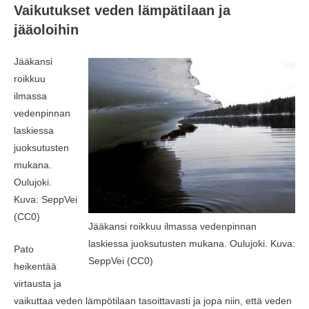
Vaikutukset veden lämpätilaan ja
jääoloihin
Jääkansi
roikkuu
ilmassa
vedenpinnan
laskiessa
juoksutusten
mukana.
Oulujoki.
Kuva: SeppVei
(CC0)
Jääkansi roikkuu ilmassa vedenpinnan
laskiessa juoksutusten mukana. Oulujoki. Kuva:
Pato
SeppVei (CC0)
heikentää
virtausta ja
vaikuttaa veden lämpötilaan tasoittavasti ja jopa niin, että veden