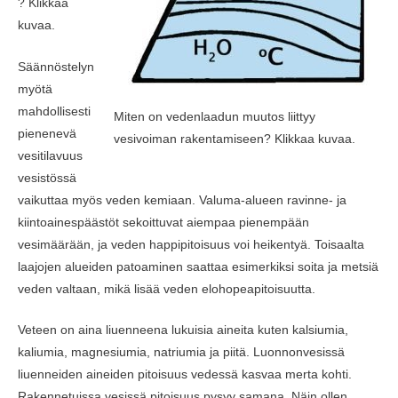
? Klikkaa
kuvaa.
Säännöstelyn
myötä
mahdollisesti
Miten on vedenlaadun muutos liittyy
pienenevä
vesivoiman rakentamiseen? Klikkaa kuvaa.
vesitilavuus
vesistössä
vaikuttaa myös veden kemiaan. Valuma-alueen ravinne- ja
kiintoainespäästöt sekoittuvat aiempaa pienempään
vesimäärään, ja veden happipitoisuus voi heikentyä. Toisaalta
laajojen alueiden patoaminen saattaa esimerkiksi soita ja metsiä
veden valtaan, mikä lisää veden elohopeapitoisuutta.
Veteen on aina liuenneena lukuisia aineita kuten kalsiumia,
kaliumia, magnesiumia, natriumia ja piitä. Luonnonvesissä
liuenneiden aineiden pitoisuus vedessä kasvaa merta kohti.
Rakennetuissa vesissä pitoisuus pysyy samana. Näin ollen