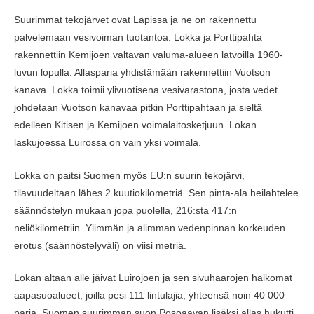
Suurimmat tekojärvet ovat Lapissa ja ne on rakennettu
palvelemaan vesivoiman tuotantoa. Lokka ja Porttipahta
rakennettiin Kemijoen valtavan valuma-alueen latvoilla 1960-
luvun lopulla. Allasparia yhdistämään rakennettiin Vuotson
kanava. Lokka toimii ylivuotisena vesivarastona, josta vedet
johdetaan Vuotson kanavaa pitkin Porttipahtaan ja sieltä
edelleen Kitisen ja Kemijoen voimalaitosketjuun. Lokan
laskujoessa Luirossa on vain yksi voimala.
Lokka on paitsi Suomen myös EU:n suurin tekojärvi,
tilavuudeltaan lähes 2 kuutiokilometriä. Sen pinta-ala heilahtelee
säännöstelyn mukaan jopa puolella, 216:sta 417:n
neliökilometriin. Ylimmän ja alimman vedenpinnan korkeuden
erotus (säännöstelyväli) on viisi metriä.
Lokan altaan alle jäivät Luirojoen ja sen sivuhaarojen halkomat
aapasuoalueet, joilla pesi 111 lintulajia, yhteensä noin 40 000
paria. Suomen suurimman suon Posoaavan lisäksi allas hukutti