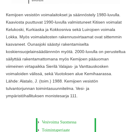
Kemijoen vesistön voimalaitokset ja säännöstely 1980-luvulla.
Kaaviosta puuttuvat 1990-luvulla valmistuneet Kitisen voimalat
Kelukoski, Kurkiaska ja Kokkosniva sekä Luirojoen voimala
Lokka. Myös voimalaitosten rakennusvirtaamat ovat sittemmin
kasvaneet. Ounasjoki säästyi rakentamiselta
koskiensuojelainsäädännnön myötä. 2000-luvulla on perusteltua
säilyttää rakentamattomana myös Kemijoen pääuoman
viimeinen virtapaikka Sierilä Valajas- ja Vanttauskosken
voimaloiden välissä, sekä Vuotoksen alue Kemihaarassa.
Lähde: Alatalo, J. (toim.) 1988. Kemijoen vesistön
tulvantorjunnan toimintasuunnitelma. Vesi- ja
ympäristöhallituksen monistesarja 111.
Vesivoima Suomessa
Toimintaperiaate