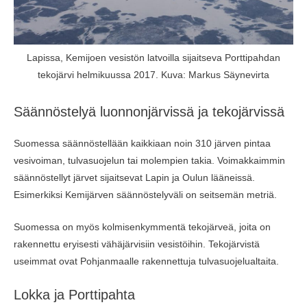
Lapissa, Kemijoen vesistön latvoilla sijaitseva Porttipahdan
tekojärvi helmikuussa 2017. Kuva: Markus Säynevirta
Säännöstelyä luonnonjärvissä ja tekojärvissä
Suomessa säännöstellään kaikkiaan noin 310 järven pintaa
vesivoiman, tulvasuojelun tai molempien takia. Voimakkaimmin
säännöstellyt järvet sijaitsevat Lapin ja Oulun lääneissä.
Esimerkiksi Kemijärven säännöstelyväli on seitsemän metriä.
Suomessa on myös kolmisenkymmentä tekojärveä, joita on
rakennettu eryisesti vähäjärvisiin vesistöihin. Tekojärvistä
useimmat ovat Pohjanmaalle rakennettuja tulvasuojelualtaita.
Lokka ja Porttipahta