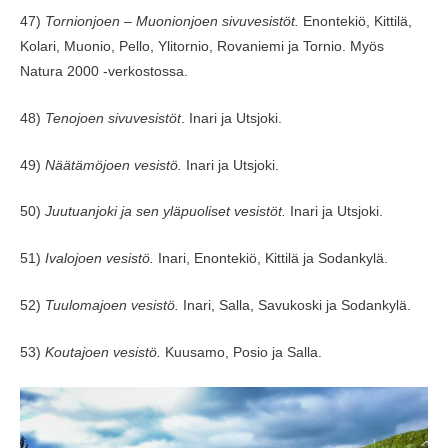
47)
Tornionjoen – Muonionjoen sivuvesistöt.
Enontekiö, Kittilä,
Kolari, Muonio, Pello, Ylitornio, Rovaniemi ja Tornio. Myös
Natura 2000 -verkostossa.
48)
Tenojoen sivuvesistöt
. Inari ja Utsjoki.
49)
Näätämöjoen vesistö.
Inari ja Utsjoki.
50)
Juutuanjoki ja sen yläpuoliset vesistöt.
Inari ja Utsjoki.
51)
Ivalojoen vesistö.
Inari, Enontekiö, Kittilä ja Sodankylä.
52)
Tuulomajoen vesistö.
Inari, Salla, Savukoski ja Sodankylä.
53)
Koutajoen vesistö.
Kuusamo, Posio ja Salla.