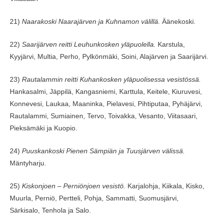
21)
Naarakoski Naarajärven ja Kuhnamon välillä.
Äänekoski.
22)
Saarijärven reitti Leuhunkosken yläpuolella.
Karstula,
Kyyjärvi, Multia, Perho, Pylkönmäki, Soini, Alajärven ja Saarijärvi.
23)
Rautalammin reitti Kuhankosken yläpuolisessa vesistössä.
Hankasalmi, Jäppilä, Kangasniemi, Karttula, Keitele, Kiuruvesi,
Konnevesi, Laukaa, Maaninka, Pielavesi, Pihtiputaa, Pyhäjärvi,
Rautalammi, Sumiainen, Tervo, Toivakka, Vesanto, Viitasaari,
Pieksämäki ja Kuopio.
24)
Puuskankoski Pienen Sämpiän ja Tuusjärven välissä.
Mäntyharju.
25)
Kiskonjoen – Perniönjoen vesistö.
Karjalohja, Kiikala, Kisko,
Muurla, Perniö, Pertteli, Pohja, Sammatti, Suomusjärvi,
Särkisalo, Tenhola ja Salo.