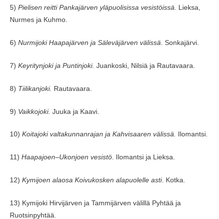
5)
Pielisen reitti Pankajärven yläpuolisissa vesistöissä.
Lieksa,
Nurmes ja Kuhmo.
6)
Nurmijoki Haapajärven ja Säleväjärven välissä
. Sonkajärvi.
7)
Keyritynjoki ja Puntinjoki.
Juankoski, Nilsiä ja Rautavaara.
8)
Tiilikanjoki.
Rautavaara.
9)
Vaikkojoki.
Juuka ja Kaavi.
10)
Koitajoki valtakunnanrajan ja Kahvisaaren välissä.
Ilomantsi.
11)
Haapajoen–Ukonjoen vesistö
. Ilomantsi ja Lieksa.
12)
Kymijoen alaosa Koivukosken alapuolelle asti
. Kotka.
13) Kymijoki Hirvijärven ja Tammijärven välillä Pyhtää ja
Ruotsinpyhtää.