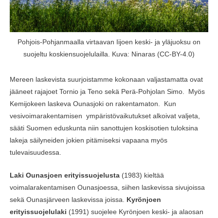
Pohjois-Pohjanmaalla virtaavan Iijoen keski- ja yläjuoksu on
suojeltu koskiensuojelulailla. Kuva: Ninaras (CC-BY-4.0)
Mereen laskevista suurjoistamme kokonaan valjastamatta ovat
jääneet rajajoet Tornio ja Teno sekä Perä-Pohjolan Simo. Myös
Kemijokeen laskeva Ounasjoki on rakentamaton. Kun
vesivoimarakentamisen ympäristövaikutukset alkoivat valjeta,
sääti Suomen eduskunta niin sanottujen koskisotien tuloksina
lakeja säilyneiden jokien pitämiseksi vapaana myös
tulevaisuudessa.
Laki Ounasjoen erityissuojelusta
(1983) kieltää
voimalarakentamisen Ounasjoessa, siihen laskevissa sivujoissa
sekä Ounasjärveen laskevissa joissa.
Kyrönjoen
erityissuojelulaki
(1991) suojelee Kyrönjoen keski- ja alaosan