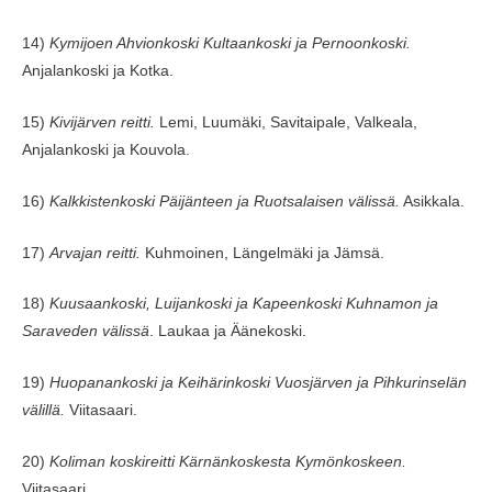
14)
Kymijoen Ahvionkoski Kultaankoski ja Pernoonkoski.
Anjalankoski ja Kotka.
15)
Kivijärven reitti.
Lemi, Luumäki, Savitaipale, Valkeala,
Anjalankoski ja Kouvola.
16)
Kalkkistenkoski Päijänteen ja Ruotsalaisen välissä.
Asikkala.
17)
Arvajan reitti.
Kuhmoinen, Längelmäki ja Jämsä.
18)
Kuusaankoski, Luijankoski ja Kapeenkoski Kuhnamon ja
Saraveden välissä
. Laukaa ja Äänekoski.
19)
Huopanankoski ja Keihärinkoski Vuosjärven ja Pihkurinselän
välillä.
Viitasaari.
20)
Koliman koskireitti Kärnänkoskesta Kymönkoskeen.
Viitasaari