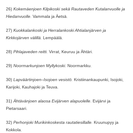
26)
Kokemäenjoen Kilpikoski sekä Rautaveden Kutalanvuolle ja
Hiedanvuolle.
Vammala ja Äetsä.
27)
Kuokkalankoski ja Herralankoski Ahtialanjärven ja
Kirkkojärven välillä.
Lempäälä.
28)
Pihlajaveden reitti.
Virrat, Keuruu ja Ähtäri.
29)
Noormarkunjoen Myllykoski.
Noormarkku.
30)
Lapväärtinjoen–Isojoen vesistö.
Kristiinankaupunki, Isojoki,
Karijoki, Kauhajoki ja Teuva.
31)
Ähtävänjoen alaosa Evijärven alapuolelle
. Evijärvi ja
Pietarsaari.
32)
Perhonjoki Murikinkoskesta rautatiesillalle.
Kruunupyy ja
Kokkola.