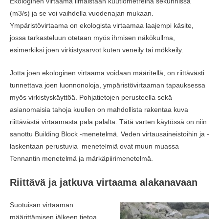
Ekologinen virtaama ilmaistaan kuutiometreinä sekunnissa
(m3/s) ja se voi vaihdella vuodenajan mukaan.
Ympäristövirtaama on ekologista virtaamaa laajempi käsite,
jossa tarkasteluun otetaan myös ihmisen näkökullma,
esimerkiksi joen virkistysarvot kuten veneily tai mökkeily.
Jotta joen ekologinen virtaama voidaan määritellä, on riittävästi
tunnettava joen luonnonoloja, ympäristövirtaaman tapauksessa
myös virkistyskäyttöä. Pohjatietojen perusteella sekä
asianomaisia tahoja kuullen on mahdollista rakentaa kuva
riittävästä virtaamasta pala palalta. Tätä varten käytössä on niin
sanottu Building Block -menetelmä. Veden virtausaineistoihin ja -
laskentaan perustuvia menetelmiä ovat muun muassa
Tennantin menetelmä ja märkäpiirimenetelmä.
Riittävä ja jatkuva virtaama alakanavaan
Suotuisan virtaaman
määrittämisen jälkeen tietoa