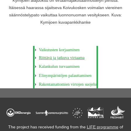
Kymijoen alajuoksu on virtaamajakosäännöstelyn piirissä.
Itäisessä haarassa sijaitseva Koivukosken voimalan viereinen
säännöstelypato vaikuttaa luonnonuoman vesitykseen. Kuva:
Kymijoen kuvapankkihanke
Vaikutusten korjaaminen
Riittävä ja jatkuva virtaama
Kalankulun turvaaminen
Elinympäristöjen palauttaminen
Rakentamattomien virtojen suojelu
The project has received funding from the
LIFE programme
of