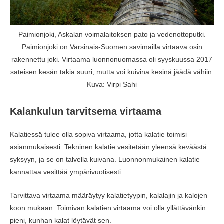
Paimionjoki, Askalan voimalaitoksen pato ja vedenottoputki.
Paimionjoki on Varsinais-Suomen savimailla virtaava osin
rakennettu joki. Virtaama luonnonuomassa oli syyskuussa 2017
sateisen kesän takia suuri, mutta voi kuivina kesinä jäädä vähiin.
Kuva: Virpi Sahi
Kalankulun tarvitsema virtaama
Kalatiessä tulee olla sopiva virtaama, jotta kalatie toimisi
asianmukaisesti. Tekninen kalatie vesitetään yleensä keväästä
syksyyn, ja se on talvella kuivana. Luonnonmukainen kalatie
kannattaa vesittää ympärivuotisesti.
Tarvittava virtaama määräytyy kalatietyypin, kalalajin ja kalojen
koon mukaan. Toimivan kalatien virtaama voi olla yllättävänkin
pieni, kunhan kalat löytävät sen.