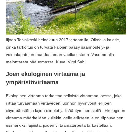
Iijoen Taivalkoski heinäkuun 2017 virtaamilla. Oikealla kalatie,
jonka tarkoitus on turvata kalojen pääsy säännöstely- ja
voimalapatojen muodostaman vaellusesteen. Vasemmalla
melontarata pääuomassa. Kuva: Virpi Sahi
Joen ekologinen virtaama ja
ympäristövirtaama
Ekologinen virtaama tarkoittaa sellaista virtaamaa joessa, joka
riittää turvaamaan virtaveden luonnon hyvinvointi eli joen
eliympäristöt ja lajien elinolot ja lisääntyminen siellä. Ekologinen
virtaama määritellään kullekin joelle erikseen ja on riippuvainen
esimerkiksi lajeista, joiden virtaamatarpeita tarkastellaan.