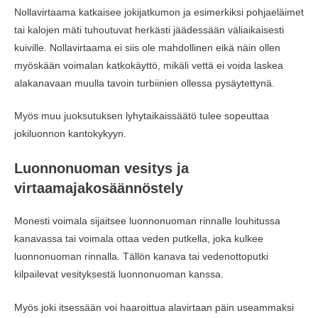
Nollavirtaama katkaisee jokijatkumon ja esimerkiksi pohjaeläimet
tai kalojen mäti tuhoutuvat herkästi jäädessään väliaikaisesti
kuiville. Nollavirtaama ei siis ole mahdollinen eikä näin ollen
myöskään voimalan katkokäyttö, mikäli vettä ei voida laskea
alakanavaan muulla tavoin turbiinien ollessa pysäytettynä.
Myös muu juoksutuksen lyhytaikaissäätö tulee sopeuttaa
jokiluonnon kantokykyyn.
Luonnonuoman vesitys ja
virtaamajakosäännöstely
Monesti voimala sijaitsee luonnonuoman rinnalle louhitussa
kanavassa tai voimala ottaa veden putkella, joka kulkee
luonnonuoman rinnalla. Tällön kanava tai vedenottoputki
kilpailevat vesityksestä luonnonuoman kanssa.
Myös joki itsessään voi haaroittua alavirtaan päin useammaksi