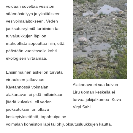
voidaan soveltaa vesistön
säännöstelyyn ja yksittäiseen
vesivoimalaitokseen. Veden
juoksutusrytmiä turbiinien tai
tulvaluukkujen läpi on
mahdollista sopeuttaa niin, että
päästään vuositasolla kohti
ekologisen virtaamaa.
Ensimmäinen askel on turvata
virtauksen jatkuvuus.
Alakanava ei saa kuivua.
Käytännössä voimalan
Liru uoman keskellä ei
alakanavan ei pidä milloinkaan
turvaa jokijatkumoa. Kuva:
jäädä kuivaksi, eli veden
Virpi Sahi
juoksutuksen on oltava
keskeytyksetöntä, tapahtuipa se
voimalan koneiston läpi tai ohijuoksutusluukkujen kautta.