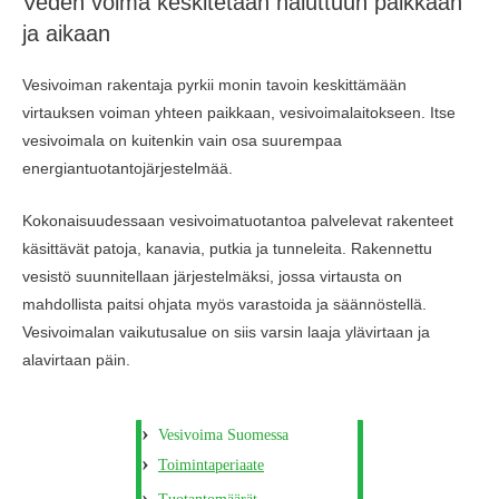
Veden voima keskitetään haluttuun paikkaan
ja aikaan
Vesivoiman rakentaja pyrkii monin tavoin keskittämään
virtauksen voiman yhteen paikkaan, vesivoimalaitokseen. Itse
vesivoimala on kuitenkin vain osa suurempaa
energiantuotantojärjestelmää.
Kokonaisuudessaan vesivoimatuotantoa palvelevat rakenteet
käsittävät patoja, kanavia, putkia ja tunneleita. Rakennettu
vesistö suunnitellaan järjestelmäksi, jossa virtausta on
mahdollista paitsi ohjata myös varastoida ja säännöstellä.
Vesivoimalan vaikutusalue on siis varsin laaja ylävirtaan ja
alavirtaan päin.
Vesivoima Suomessa
Toimintaperiaate