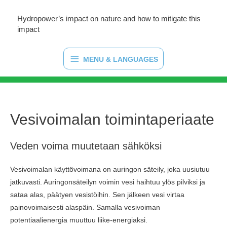
Hydropower’s impact on nature and how to mitigate this
impact
MENU
MENU & LANGUAGES
&
LANGUAGES
Vesivoimalan toimintaperiaate
Veden voima muutetaan sähköksi
Vesivoimalan käyttövoimana on auringon säteily, joka uusiutuu
jatkuvasti. Auringonsäteilyn voimin vesi haihtuu ylös pilviksi ja
sataa alas, päätyen vesistöihin. Sen jälkeen vesi virtaa
painovoimaisesti alaspäin. Samalla vesivoiman
potentiaalienergia muuttuu liike-energiaksi.