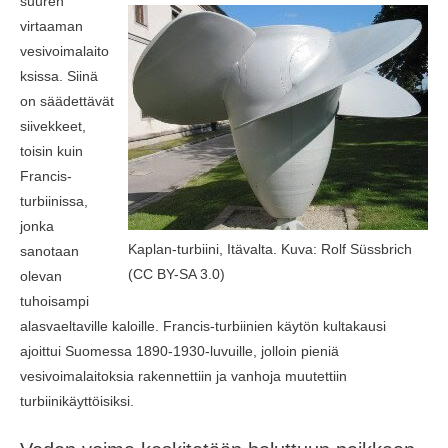
suuren
virtaaman
vesivoimalaito
ksissa. Siinä
on säädettävät
siivekkeet,
toisin kuin
Francis-
turbiinissa,
jonka
Kaplan-turbiini, Itävalta. Kuva: Rolf Süssbrich
sanotaan
(CC BY-SA 3.0)
olevan
tuhoisampi
alasvaeltaville kaloille. Francis-turbiinien käytön kultakausi
ajoittui Suomessa 1890-1930-luvuille, jolloin pieniä
vesivoimalaitoksia rakennettiin ja vanhoja muutettiin
turbiinikäyttöisiksi.