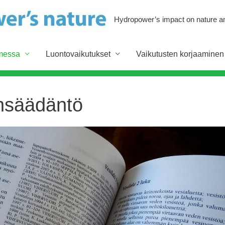
Hydropower’s impact on nature an
messa
Luontovaikutukset
Vaikutusten korjaaminen
insäädäntö