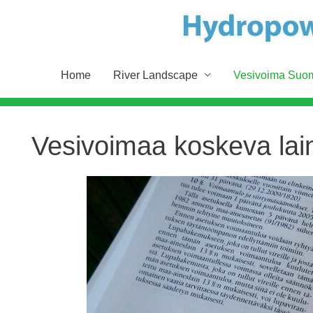
Home
River Landscape
Vesivoima Suo
Vesivoimaa koskeva la