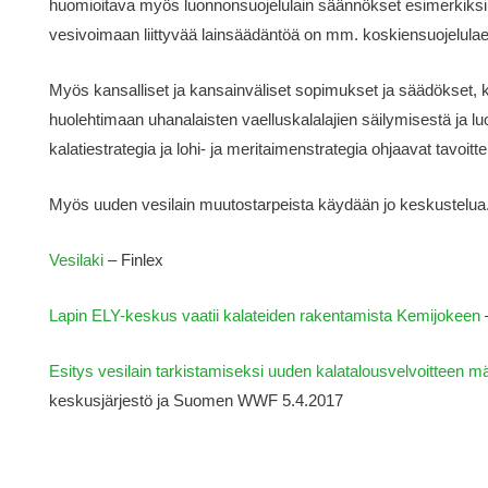
huomioitava myös luonnonsuojelulain säännökset esimerkiksi laj
vesivoimaan liittyvää lainsäädäntöä on mm. koskiensuojelulaei
Myös kansalliset ja kansainväliset sopimukset ja säädökset, ku
huolehtimaan uhanalaisten vaelluskalalajien säilymisestä ja l
kalatiestrategia ja lohi- ja meritaimenstrategia ohjaavat tavoi
Myös uuden vesilain muutostarpeista käydään jo keskustelua
Vesilaki
– Finlex
Lapin ELY-keskus vaatii kalateiden rakentamista Kemijokeen
–
Esitys vesilain tarkistamiseksi uuden kalatalousvelvoitteen 
keskusjärjestö ja Suomen WWF 5.4.2017