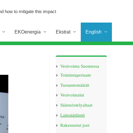
d how to mitigate this impact
EKOenergia
Ekstrat
English
Vesivoima Suomessa
Toimintaperiaate
Tuotantomäärät
Vesivoimalat
Säännöstelyaltaat
Lainsäädäntö
Rakennetut joet