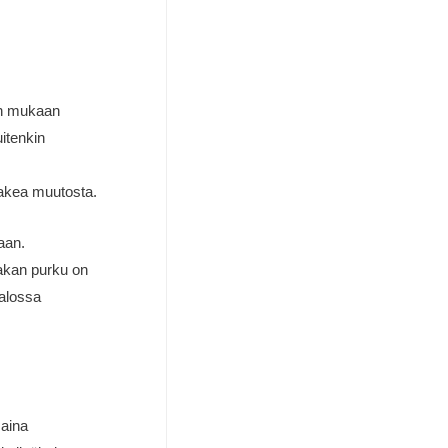
in mukaan
uitenkin
 hakea muutosta.
aan.
akan purku on
valossa
 aina