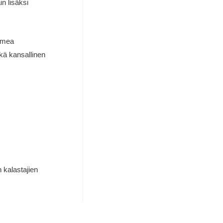
n lisäksi
uomea
kä kansallinen
 kalastajien