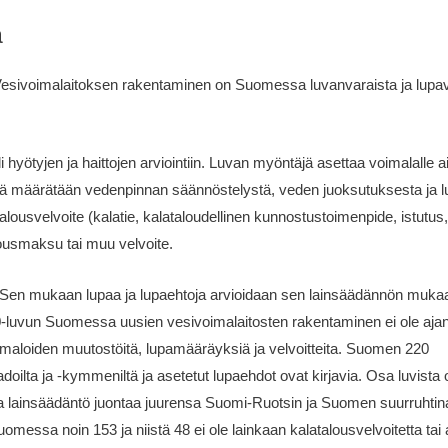
a
. Vesivoimalaitoksen rakentaminen on Suomessa luvanvaraista ja lup
li hyötyjen ja haittojen arviointiin. Luvan myöntäjä asettaa voimalalle
sä määrätään vedenpinnan säännöstelystä, veden juoksutuksesta ja 
ousvelvoite (kalatie, kalataloudellinen kunnostustoimenpide, istutus
lousmaksu tai muu velvoite.
 Sen mukaan lupaa ja lupaehtoja arvioidaan sen lainsäädännön mukaan
luvun Suomessa uusien vesivoimalaitosten rakentaminen ei ole ajan
maloiden muutostöitä, lupamääräyksiä ja velvoitteita. Suomen 220
adoilta ja -kymmeniltä ja asetetut lupaehdot ovat kirjavia. Osa luvista 
skeva lainsäädäntö juontaa juurensa Suomi-Ruotsin ja Suomen suurruht
omessa noin 153 ja niistä 48 ei ole lainkaan kalatalousvelvoitetta tai 