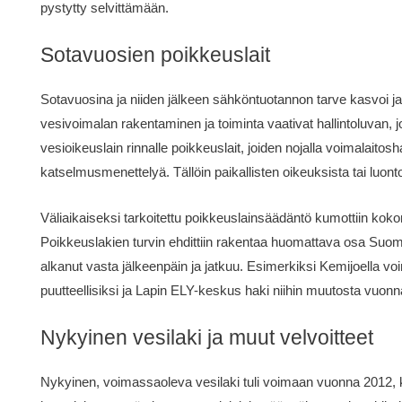
pystytty selvittämään.
Sotavuosien poikkeuslait
Sotavuosina ja niiden jälkeen sähköntuotannon tarve kasvoi 
vesivoimalan rakentaminen ja toiminta vaativat hallintoluvan, 
vesioikeuslain rinnalle poikkeuslait, joiden nojalla voimalaitosh
katselmusmenettelyä. Tällöin paikallisten oikeuksista tai luonto-
Väliaikaiseksi tarkoitettu poikkeuslainsäädäntö kumottiin ko
Poikkeuslakien turvin ehdittiin rakentaa huomattava osa Su
alkanut vasta jälkeenpäin ja jatkuu. Esimerkiksi Kemijoella vo
puutteellisiksi ja Lapin ELY-keskus haki niihin muutosta vuon
Nykyinen vesilaki ja muut velvoitteet
Nykyinen, voimassaoleva vesilaki tuli voimaan vuonna 2012,