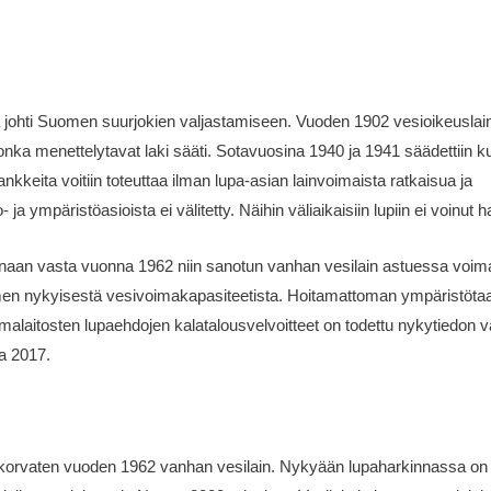
ja johti Suomen suurjokien valjastamiseen. Vuoden 1902 vesioikeusla
jonka menettelytavat laki sääti. Sotavuosina 1940 ja 1941 säädettiin k
ankkeita voitiin toteuttaa ilman lupa-asian lainvoimaista ratkaisua ja
 ja ympäristöasioista ei välitetty. Näihin väliaikaisiin lupiin ei voinut
konaan vasta vuonna 1962 niin sanotun vanhan vesilain astuessa voim
omen nykyisestä vesivoimakapasiteetista. Hoitamattoman ympäristöta
imalaitosten lupaehdojen kalatalousvelvoitteet on todettu nykytiedon 
na 2017.
 korvaten vuoden 1962 vanhan vesilain. Nykyään lupaharkinnassa on