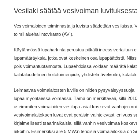
Vesilaki säätää vesivoiman luvituksest
Vesivoimaloiden toiminnasta ja luvista säädetään vesilaissa
toimii aluehallintovirasto (AVI).
Käytännössä lupaharkinta perustuu pitkälti intressivertailuun e
lupamääräyksiä, jotka ovat keskeinen osa lupapäätöstä. Niis
pois voimantuotannosta. Lupaehdoissa voidaan määrätä kalatal
kalataloudellinen hoitotoimenpide, yhdistelmävelvoite), kalata
Leimaavaa voimalaitosten luville on niiden pysyväisyyssuoja.
lupaa myöntäessä voimassa. Tämä on merkittävää, sillä 2010-
useimmiten voimaloiden vesilupa-asiat koskevat vanhojen voi
vesivoimalaitoksen luvat ovat peräisin vaihtelevasti eri vuosis
kirjaimellisesti tsaarinaikaisia, sillä vanhin vesivoimaa ko
aikoihin. Esimerkiksi alle 5 MW:n tehoisia voimalaitoksia on Su