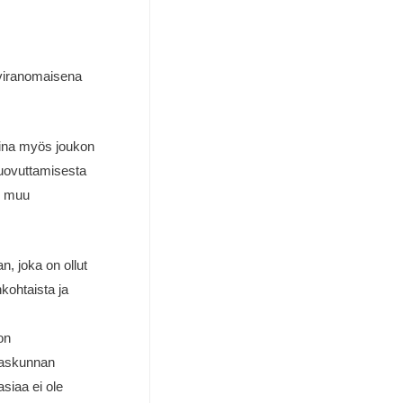
aviranomaisena
 aina myös joukon
luovuttamisesta
, muu
, joka on ollut
kohtaista ja
on
inaskunnan
asiaa ei ole