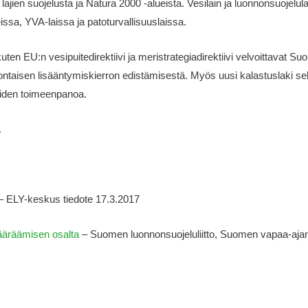
ien suojelusta ja Natura 2000 -alueista. Vesilain ja luonnonsuojelulai
ssa, YVA-laissa ja patoturvallisuuslaissa.
ten EU:n vesipuitedirektiivi ja meristrategiadirektiivi velvoittavat S
uontaisen lisääntymiskierron edistämisestä. Myös uusi kalastuslaki se
tteiden toimeenpanoa.
.
 ELY-keskus tiedote 17.3.2017
määräämisen osalta
– Suomen luonnonsuojeluliitto, Suomen vapaa-ajan