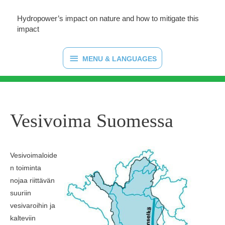
Hydropower’s impact on nature and how to mitigate this
impact
MENU
MENU & LANGUAGES
&
LANGUAGES
Vesivoima Suomessa
Vesivoimaloide
n toiminta
nojaa riittävän
suuriin
vesivaroihin ja
kalteviin