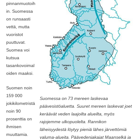
pinnanmuotoih
in. Suomessa
on runsaasti
vettä, mutta
vuoristot
puuttuvat.
Suomea voi
kutsua
tasankovoimal
oiden maaksi.
Suomen noin
159 000
Suomessa on 73 mereen laskevaa
jokikilometristä
päävesistöaluetta. Suuret mereen laskevat joet
noin 90
keräävät veden laajoilta alueilta, myös
prosenttia on
rajojemme ulkopuolelta. Rannikon
ihmisen
läheisyydestä löytyy pieniä lähes järvettömiä
muuttamia.
valuma-alueita. Päävedenjakajat Maanselkä ja