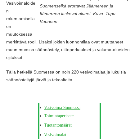
Vesivoimaloide
Suomenselkä erottavat Jäämereen ja
n
Itämereen laskevat alueet. Kuva: Tupu
rakentamisella
Vuorinen
on
muutoksessa
merkittävä rooli. Lisäksi jokien luonnontilaa ovat muuttaneet
muun muassa säännöstely, uittoperkaukset ja valuma-alueiden
ojitukset.
Tällä hetkellä Suomessa on noin 220 vesivoimalaa ja lukuisia
säännösteltyjä järviä ja tekoaltaita.
Vesivoima Suomessa
Toimintaperiaate
Tuotantomäärät
Vesivoimalat