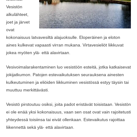
Vesistön
alkulähteet,
joet ja järvet
ovat
kokonaisuus latvavesiltä alajuoksulle. Eloperäinen ja eloton
aines kulkevat vapaasti virran mukana. Virtavesieliöt liikkuvat
jokea myöten ylä- että alavirtaan.
Vesivoimalarakentaminen luo vesistöön esteitä, jotka katkaisevat
jokijatkumon. Patojen estevaikutuksen seurauksena ainesten
kulkeutuminen ja eliöiden liikkuminen vesistössä estyy täysin tai
muuttuu merkittävästi.
Vesistö pirstoutuu osiksi, joita padot eristävät toisistaan. Vesistön
ei ole enää yksi kokonaisuus, vaan sen osat ovat vain rajoitetusti
yhteydessä toisiinsa tai eivät ollenkaan. Estevaikutus rajoittaa
liikennettä sekä ylä- että alavirtaan.