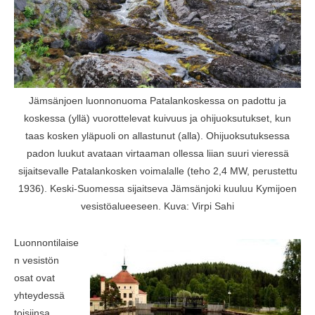
Jämsänjoen luonnonuoma Patalankoskessa on padottu ja
koskessa (yllä) vuorottelevat kuivuus ja ohijuoksutukset, kun
taas kosken yläpuoli on allastunut (alla). Ohijuoksutuksessa
padon luukut avataan virtaaman ollessa liian suuri vieressä
sijaitsevalle Patalankosken voimalalle (teho 2,4 MW, perustettu
1936). Keski-Suomessa sijaitseva Jämsänjoki kuuluu Kymijoen
vesistöalueeseen. Kuva: Virpi Sahi
Luonnontilaise
n vesistön
osat ovat
yhteydessä
toisiinsa.